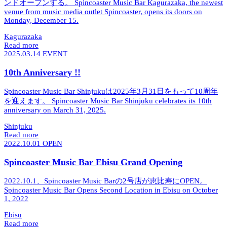
ンドオープンする。
Spincoaster Music Bar Kagurazaka, the newest
venue from music media outlet Spincoaster, opens its doors on
Monday, December 15.
Kagurazaka
Read more
2025.03.14
EVENT
10th Anniversary !!
Spincoaster Music Bar Shinjukuは2025年3月31日をもって10周年
を迎えます。
Spincoaster Music Bar Shinjuku celebrates its 10th
anniversary on March 31, 2025.
Shinjuku
Read more
2022.10.01
OPEN
Spincoaster Music Bar Ebisu Grand Opening
2022.10.1、Spincoaster Music Barの2号店が恵比寿にOPEN。
Spincoaster Music Bar Opens Second Location in Ebisu on October
1, 2022
Ebisu
Read more