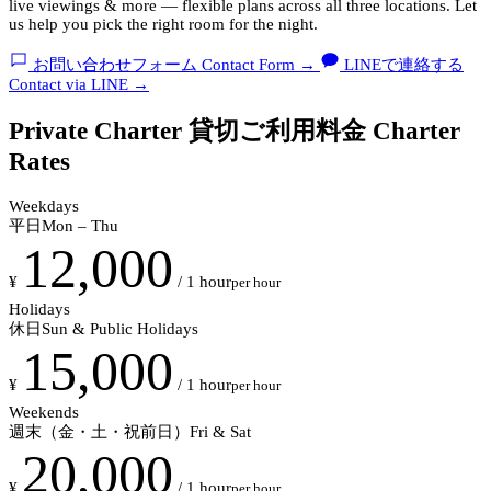
live viewings & more — flexible plans across all three locations. Let
us help you pick the right room for the night.
お問い合わせフォーム
Contact Form
→
LINEで連絡する
Contact via LINE
→
Private Charter
貸切ご利用料金
Charter
Rates
Weekdays
平日
Mon – Thu
12,000
¥
/ 1 hour
per hour
Holidays
休日
Sun & Public Holidays
15,000
¥
/ 1 hour
per hour
Weekends
週末（金・土・祝前日）
Fri & Sat
20,000
¥
/ 1 hour
per hour