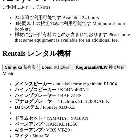
ご利用にあたって
Notes
24時間ご利用可能です
Available 24 hours
3時間以上の貸切のみご利用可能です
Minimum 3-hour
booking
機材には一部有料のものが含まれております
Please note
that some equipment is available for an additional fee.
Rentals
レンタル機材
Shinjuku
新宿店
Ebisu
恵比寿店
Kagurazaka
NEW
神楽坂店
Music
メインスピーカー
/ musikelectronic geithain RL904
ハイレゾスピーカー
/ KOON 400NT
ハイレゾプレーヤー
/ HAP-Z1ES
アナログプレーヤー
/ Technics SL-1200GAE-K
DJシステム
/ Pioneer XDJ-XZ
ドラムセット
/ YAMAHA、SABIAN
ベースアンプ
/ HARTKE HD50
ギターアンプ
/ VOX VT-20+
マイク
/ Shure 58