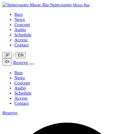
Spincoaster
Music Bar
Bars
News
Concept
Audio
Schedule
Access
Contact
/
JP
EN
Reserve
Bars
News
Concept
Audio
Schedule
Access
Contact
Reserve