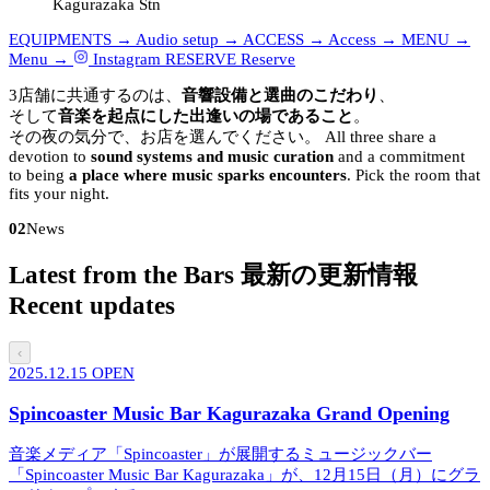
Kagurazaka Stn
EQUIPMENTS →
Audio setup →
ACCESS →
Access →
MENU →
Menu →
Instagram
RESERVE
Reserve
3店舗に共通するのは、
音響設備と選曲のこだわり
、
そして
音楽を起点にした出逢いの場であること
。
その夜の気分で、お店を選んでください。
All three share a
devotion to
sound systems and music curation
and a commitment
to being
a place where music sparks encounters
. Pick the room that
fits your night.
02
News
Latest from the Bars
最新の更新情報
Recent updates
‹
2025.12.15
OPEN
Spincoaster Music Bar Kagurazaka Grand Opening
音楽メディア「Spincoaster」が展開するミュージックバー
「Spincoaster Music Bar Kagurazaka」が、12月15日（月）にグラ