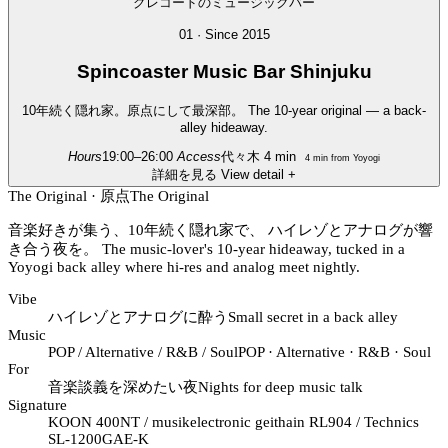
01 · Since 2015
Spincoaster
Music Bar Shinjuku
10年続く隠れ家。原点にして最深部。
The 10-year original — a back-
alley hideaway.
Hours
19:00–26:00
Access
代々木 4 min
4 min from Yoyogi
詳細を見る
View detail
+
The Original · 原点
The Original
音楽好きが集う、10年続く隠れ家で、 ハイレゾとアナログが響
き合う夜を。
The music-lover's 10-year hideaway, tucked in a
Yoyogi back alley where hi-res and analog meet nightly.
Vibe
ハイレゾとアナログに酔う
Small secret in a back alley
Music
POP / Alternative / R&B / Soul
POP · Alternative · R&B · Soul
For
音楽談義を深めたい夜
Nights for deep music talk
Signature
KOON 400NT / musikelectronic geithain RL904 / Technics
SL-1200GAE-K