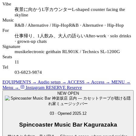
Vibe
夜景に向かうL字カウンター
L-shaped counter facing the
skyline
Music
R&B / Alternative / Hip-Hop
R&B · Alternative · Hip-Hop
For
仕事帰り、1人飲み、大人の語らい
After-work · solo drinks
· grown-up chats
Signature
musikelectronic geithain RL901K / Technics SL-1200G
Seats
11
Tel
03-6823-9874
EQUIPMENTS →
Audio setup →
ACCESS →
Access →
MENU →
Menu →
Instagram
RESERVE
Reserve
NEW OPEN
03 · Opened 2025.12
Spincoaster
Music Bar Kagurazaka