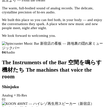
店主より
— From the owner
The warm, full-bodied sound of analog records. The delicate,
crystalline precision of hi-res audio.
We built this place so you can feel both, in your body — and enjoy
the conversations they spark. A place where new music and new
people meet, night after night.
We look forward to welcoming you.
04
Audio
The Instruments of the Bar
空間を鳴らす
機材たち
The machines that voice the
room
Shinjuku
Analog × Hi-Res
01