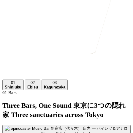
01
02
03
Shinjuku
Ebisu
Kagurazaka
01
Bars
Three Bars, One Sound
東京に3つの隠れ
家
Three sanctuaries across Tokyo