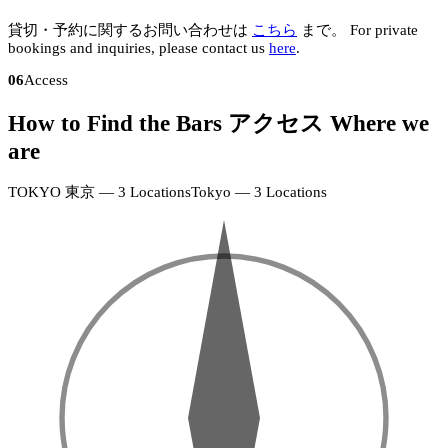
貸切・予約に関するお問い合わせは
こちら
まで。
For private
bookings and inquiries, please contact us
here
.
06
Access
How to Find the Bars
アクセス
Where we
N
are
KAGURAZAKA
神
楽
TOKYO
東京 — 3 Locations
Tokyo — 3 Locations
坂
SHINJUKU
店
+
+
新
·
宿
−
−
18:00–
店
24:00
·
(Fri
19:00–
&
26:00
Sat
–
EBISU
26:00)
恵
KAGURAZAKA
比
神
寿
楽
店
坂
SHINJUKU
·