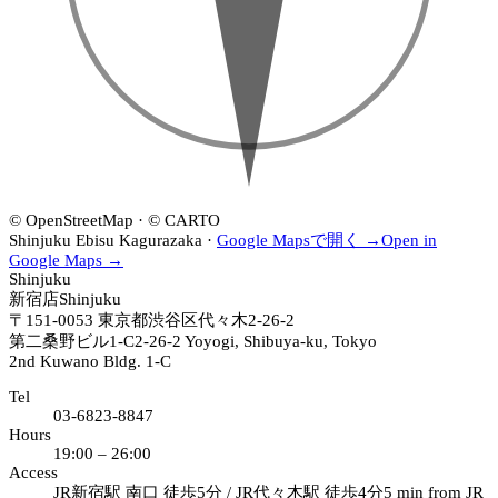
店
新
19:00–
·
宿
26:00
18:00–
店
24:00
·
19:00–
26:00
EBISU
恵
比
寿
店
© OpenStreetMap · © CARTO
·
Shinjuku
Ebisu
Kagurazaka
·
Google Mapsで開く →
Open in
19:00–
Google Maps →
Shinjuku
26:00
新宿店
Shinjuku
〒151-0053
東京都渋谷区代々木2-26-2
第二桑野ビル1-C
2-26-2 Yoyogi, Shibuya-ku, Tokyo
2nd Kuwano Bldg. 1-C
Tel
03-6823-8847
Hours
19:00 – 26:00
Access
JR新宿駅 南口 徒歩5分 / JR代々木駅 徒歩4分
5 min from JR