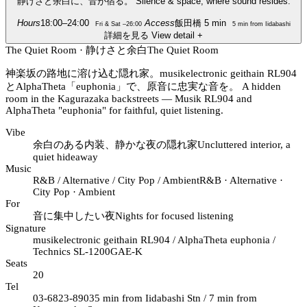
静けさと余白に、音が宿る。
Silence & space, where sound resides.
Hours
18:00–24:00
Access
飯田橋 5 min
Fri & Sat –26:00
5 min from Iidabashi
詳細を見る
View detail
+
The Quiet Room · 静けさと余白
The Quiet Room
神楽坂の路地に溶け込む隠れ家。musikelectronic geithain RL904
とAlphaTheta「euphonia」で、原音に忠実な音を。
A hidden
room in the Kagurazaka backstreets — Musik RL904 and
AlphaTheta "euphonia" for faithful, quiet listening.
Vibe
余白のある内装、静かな夜の隠れ家
Uncluttered interior, a
quiet hideaway
Music
R&B / Alternative / City Pop / Ambient
R&B · Alternative ·
City Pop · Ambient
For
音に集中したい夜
Nights for focused listening
Signature
musikelectronic geithain RL904 / AlphaTheta euphonia /
Technics SL-1200GAE-K
Seats
20
Tel
03-6823-8903
5 min from Iidabashi Stn / 7 min from