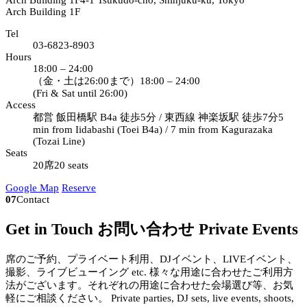
Arch Building 1F
4-1 Tsukudo-cho, Shinjuku-ku, Tokyo
Arch Building 1F
Tel
03-6823-8903
Hours
18:00 – 24:00
（金・土は26:00まで）
18:00 – 24:00
(Fri & Sat until 26:00)
Access
都営 飯田橋駅 B4a 徒歩5分 / 東西線 神楽坂駅 徒歩7分
5
min from Iidabashi (Toei B4a) / 7 min from Kagurazaka
(Tozai Line)
Seats
20席
20 seats
Google Map
Reserve
07
Contact
Get in Touch
お問い合わせ
Private Events
席のご予約、プライベート利用、DJイベント、LIVEイベント、
撮影、ライブビューイング etc. 様々な用途に合わせたご利用方
法がございます。それぞれの用途に合わせた会場選び等、お気
軽にご相談ください。
Private parties, DJ sets, live events, shoots,