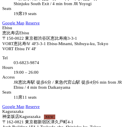
Shinjuku South Exit / 4 min from JR Yoyogi
Seats
19席
19 seats
Google Map
Reserve
Ebisu
恵比寿店
Ebisu
〒150-0022
東京都渋谷区恵比寿南3-3-1
VORT恵比寿Ⅳ 4F
3-3-1 Ebisu-Minami, Shibuya-ku, Tokyo
VORT Ebisu IV 4F
Tel
03-6823-9874
Hours
19:00 – 26:00
Access
JR恵比寿駅 徒歩6分 / 東急代官山駅 徒歩4分
6 min from JR
Ebisu / 4 min from Daikanyama
Seats
11席
11 seats
Google Map
Reserve
Kagurazaka
神楽坂店
Kagurazaka
NEW
〒162-0821
東京都新宿区津久戸町4-1