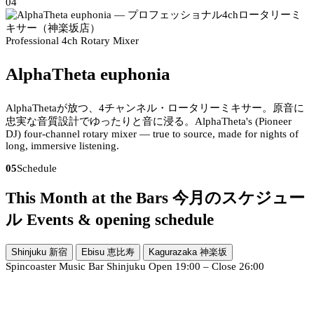
04
Professional 4ch Rotary Mixer
AlphaTheta euphonia
AlphaThetaが放つ、4チャンネル・ロータリーミキサー。原音に
忠実な音質設計でゆったりと音に浸る。
AlphaTheta's (Pioneer
DJ) four-channel rotary mixer — true to source, made for nights of
long, immersive listening.
05
Schedule
This Month at the Bars
今月のスケジュー
ル
Events & opening schedule
Shinjuku
新宿
Ebisu
恵比寿
Kagurazaka
神楽坂
Spincoaster Music Bar Shinjuku
Open 19:00 – Close 26:00