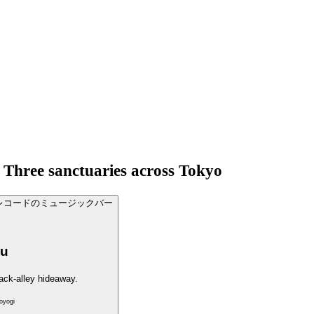
Three sanctuaries across Tokyo
ku
ack-alley hideaway.
oyogi