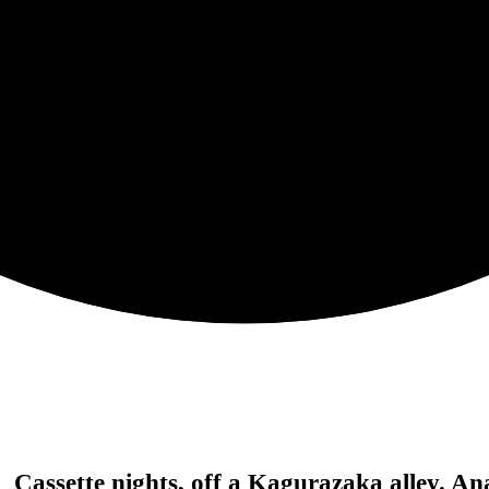
。
Cassette nights, off a Kagurazaka alley.
Ana