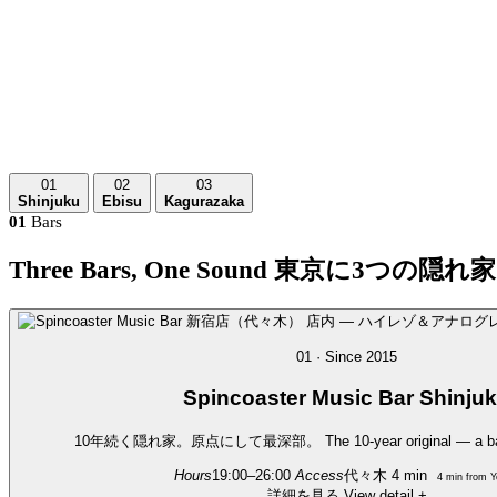
01
02
03
Shinjuku
Ebisu
Kagurazaka
01
Bars
Three Bars, One Sound
東京に3つの隠れ家
01 · Since 2015
Spincoaster
Music Bar Shinju
10年続く隠れ家。原点にして最深部。
The 10-year original — a b
Hours
19:00–26:00
Access
代々木 4 min
4 min from Y
詳細を見る
View detail
+