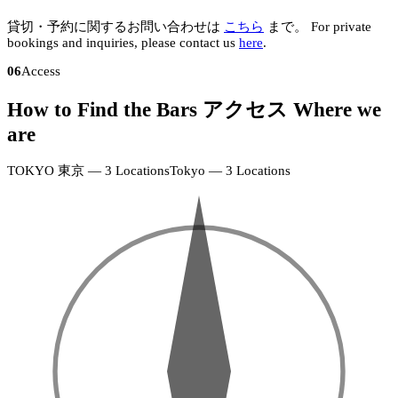
貸切・予約に関するお問い合わせは
こちら
まで。
For private
bookings and inquiries, please contact us
here
.
06
Access
How to Find the Bars
アクセス
Where we
N
are
KAGURAZAKA
神
楽
TOKYO
東京 — 3 Locations
Tokyo — 3 Locations
坂
SHINJUKU
店
+
+
新
·
宿
−
−
18:00–
店
24:00
·
(Fri
19:00–
&
26:00
Sat
–
EBISU
26:00)
恵
KAGURAZAKA
比
神
寿
楽
店
坂
SHINJUKU
·