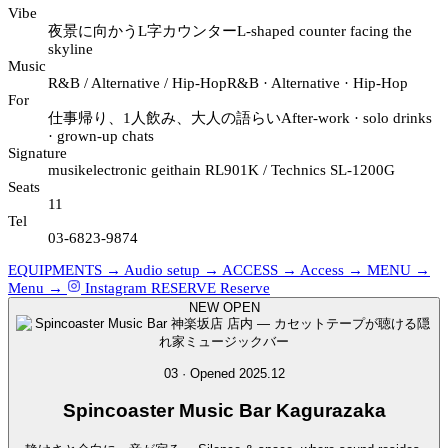
Vibe
夜景に向かうL字カウンター
L-shaped counter facing the
skyline
Music
R&B / Alternative / Hip-Hop
R&B · Alternative · Hip-Hop
For
仕事帰り、1人飲み、大人の語らい
After-work · solo drinks
· grown-up chats
Signature
musikelectronic geithain RL901K / Technics SL-1200G
Seats
11
Tel
03-6823-9874
EQUIPMENTS →
Audio setup →
ACCESS →
Access →
MENU →
Menu →
Instagram
RESERVE
Reserve
NEW OPEN
03 · Opened 2025.12
Spincoaster
Music Bar Kagurazaka