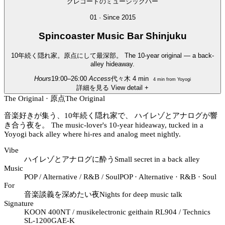
01 · Since 2015
Spincoaster
Music Bar Shinjuku
10年続く隠れ家。原点にして最深部。
The 10-year original — a back-
alley hideaway.
Hours
19:00–26:00
Access
代々木 4 min
4 min from Yoyogi
詳細を見る
View detail
+
The Original · 原点
The Original
音楽好きが集う、10年続く隠れ家で、 ハイレゾとアナログが響
き合う夜を。
The music-lover's 10-year hideaway, tucked in a
Yoyogi back alley where hi-res and analog meet nightly.
Vibe
ハイレゾとアナログに酔う
Small secret in a back alley
Music
POP / Alternative / R&B / Soul
POP · Alternative · R&B · Soul
For
音楽談義を深めたい夜
Nights for deep music talk
Signature
KOON 400NT / musikelectronic geithain RL904 / Technics
SL-1200GAE-K