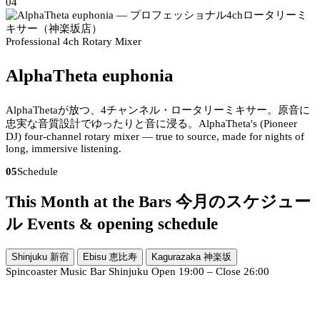
04
Professional 4ch Rotary Mixer
AlphaTheta euphonia
AlphaThetaが放つ、4チャンネル・ロータリーミキサー。原音に
忠実な音質設計でゆったりと音に浸る。
AlphaTheta's (Pioneer
DJ) four-channel rotary mixer — true to source, made for nights of
long, immersive listening.
05
Schedule
This Month at the Bars
今月のスケジュー
ル
Events & opening schedule
Shinjuku
新宿
Ebisu
恵比寿
Kagurazaka
神楽坂
Spincoaster Music Bar Shinjuku
Open 19:00 – Close 26:00