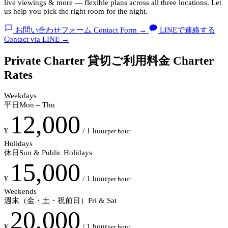
live viewings & more — flexible plans across all three locations. Let
us help you pick the right room for the night.
お問い合わせフォーム
Contact Form
→
LINEで連絡する
Contact via LINE
→
Private Charter
貸切ご利用料金
Charter
Rates
Weekdays
平日
Mon – Thu
12,000
¥
/ 1 hour
per hour
Holidays
休日
Sun & Public Holidays
15,000
¥
/ 1 hour
per hour
Weekends
週末（金・土・祝前日）
Fri & Sat
20,000
¥
/ 1 hour
per hour