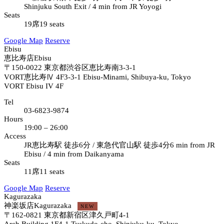
Shinjuku South Exit / 4 min from JR Yoyogi
Seats
19席
19 seats
Google Map
Reserve
Ebisu
恵比寿店
Ebisu
〒150-0022
東京都渋谷区恵比寿南3-3-1
VORT恵比寿Ⅳ 4F
3-3-1 Ebisu-Minami, Shibuya-ku, Tokyo
VORT Ebisu IV 4F
Tel
03-6823-9874
Hours
19:00 – 26:00
Access
JR恵比寿駅 徒歩6分 / 東急代官山駅 徒歩4分
6 min from JR
Ebisu / 4 min from Daikanyama
Seats
11席
11 seats
Google Map
Reserve
Kagurazaka
神楽坂店
Kagurazaka
NEW
〒162-0821
東京都新宿区津久戸町4-1