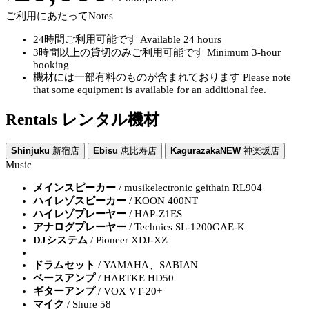
ご利用にあたって
Notes
24時間ご利用可能です
Available 24 hours
3時間以上の貸切のみご利用可能です
Minimum 3-hour
booking
機材には一部有料のものが含まれております
Please note
that some equipment is available for an additional fee.
Rentals
レンタル機材
Shinjuku
新宿店
Ebisu
恵比寿店
Kagurazaka
NEW
神楽坂店
Music
メインスピーカー
/ musikelectronic geithain RL904
ハイレゾスピーカー
/ KOON 400NT
ハイレゾプレーヤー
/ HAP-Z1ES
アナログプレーヤー
/ Technics SL-1200GAE-K
DJシステム
/ Pioneer XDJ-XZ
ドラムセット
/ YAMAHA、SABIAN
ベースアンプ
/ HARTKE HD50
ギターアンプ
/ VOX VT-20+
マイク
/ Shure 58