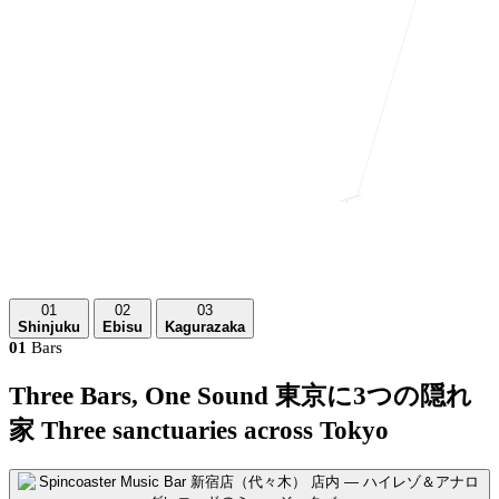
01
02
03
Shinjuku
Ebisu
Kagurazaka
01
Bars
Three Bars, One Sound
東京に3つの隠れ
家
Three sanctuaries across Tokyo