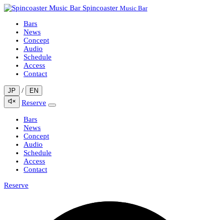
Spincoaster
Music Bar
Bars
News
Concept
Audio
Schedule
Access
Contact
/
JP
EN
Reserve
Bars
News
Concept
Audio
Schedule
Access
Contact
Reserve