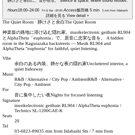
静けさと余白に、音が宿る。
Silence & space, where sound resides.
Hours
18:00–24:00
Access
飯田橋 5 min
Fri & Sat –26:00
5 min from Iidabashi
詳細を見る
View detail
+
The Quiet Room · 静けさと余白
The Quiet Room
神楽坂の路地に溶け込む隠れ家。musikelectronic geithain RL904
とAlphaTheta「euphonia」で、原音に忠実な音を。
A hidden
room in the Kagurazaka backstreets — Musik RL904 and
AlphaTheta "euphonia" for faithful, quiet listening.
Vibe
余白のある内装、静かな夜の隠れ家
Uncluttered interior, a
quiet hideaway
Music
R&B / Alternative / City Pop / Ambient
R&B · Alternative ·
City Pop · Ambient
For
音に集中したい夜
Nights for focused listening
Signature
musikelectronic geithain RL904 / AlphaTheta euphonia /
Technics SL-1200GAE-K
Seats
20
Tel
03-6823-8903
5 min from Iidabashi Stn / 7 min from