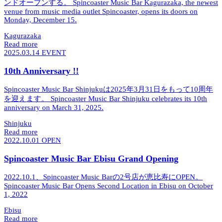
ンドオープンする。
Spincoaster Music Bar Kagurazaka, the newest
venue from music media outlet Spincoaster, opens its doors on
Monday, December 15.
Kagurazaka
Read more
2025.03.14
EVENT
10th Anniversary !!
Spincoaster Music Bar Shinjukuは2025年3月31日をもって10周年
を迎えます。
Spincoaster Music Bar Shinjuku celebrates its 10th
anniversary on March 31, 2025.
Shinjuku
Read more
2022.10.01
OPEN
Spincoaster Music Bar Ebisu Grand Opening
2022.10.1、Spincoaster Music Barの2号店が恵比寿にOPEN。
Spincoaster Music Bar Opens Second Location in Ebisu on October
1, 2022
Ebisu
Read more