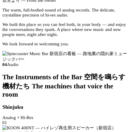
店主より
— From the owner
The warm, full-bodied sound of analog records. The delicate,
crystalline precision of hi-res audio.
We built this place so you can feel both, in your body — and enjoy
the conversations they spark. A place where new music and new
people meet, night after night.
We look forward to welcoming you.
04
Audio
The Instruments of the Bar
空間を鳴らす
機材たち
The machines that voice the
room
Shinjuku
Analog × Hi-Res
01