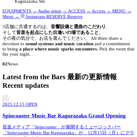
Kagurazaka Stn
EQUIPMENTS →
Audio setup →
ACCESS →
Access →
MENU →
Menu →
Instagram
RESERVE
Reserve
3店舗に共通するのは、
音響設備と選曲のこだわり
、
そして
音楽を起点にした出逢いの場であること
。
その夜の気分で、お店を選んでください。
All three share a
devotion to
sound systems and music curation
and a commitment
to being
a place where music sparks encounters
. Pick the room that
fits your night.
02
News
Latest from the Bars
最新の更新情報
Recent updates
‹
2025.12.15
OPEN
Spincoaster Music Bar Kagurazaka Grand Opening
音楽メディア「Spincoaster」が展開するミュージックバー
「Spincoaster Music Bar Kagurazaka」が、12月15日（月）にグラ