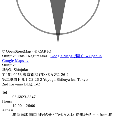
店
新
19:00–
·
宿
26:00
18:00–
店
24:00
·
19:00–
26:00
EBISU
恵
比
寿
店
© OpenStreetMap · © CARTO
·
Shinjuku
Ebisu
Kagurazaka
·
Google Mapsで開く →
Open in
19:00–
Google Maps →
Shinjuku
26:00
新宿店
Shinjuku
〒151-0053
東京都渋谷区代々木2-26-2
第二桑野ビル1-C
2-26-2 Yoyogi, Shibuya-ku, Tokyo
2nd Kuwano Bldg. 1-C
Tel
03-6823-8847
Hours
19:00 – 26:00
Access
JR新宿駅 南口 徒歩5分 / JR代々木駅 徒歩4分
5 min from JR