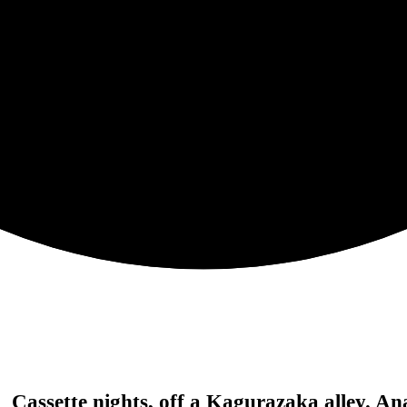
。
Cassette nights, off a Kagurazaka alley.
Ana