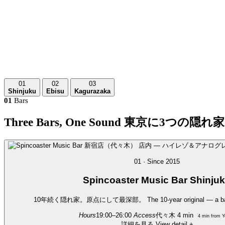
01
02
03
Shinjuku
Ebisu
Kagurazaka
01
Bars
Three Bars, One Sound
東京に3つの隠れ家
01 · Since 2015
Spincoaster
Music Bar Shinju
10年続く隠れ家。原点にして最深部。
The 10-year original — a b
Hours
19:00–26:00
Access
代々木 4 min
4 min from Y
詳細を見る
View detail
+