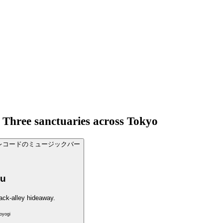
Three sanctuaries across Tokyo
ku
ack-alley hideaway.
oyogi