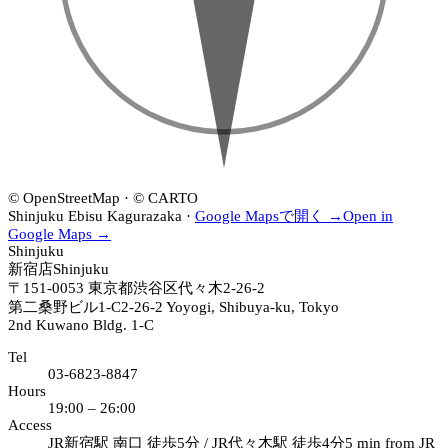
店
新
19:00–
·
宿
26:00
18:00–
店
24:00
·
19:00–
26:00
EBISU
恵
比
寿
店
© OpenStreetMap · © CARTO
·
Shinjuku
Ebisu
Kagurazaka
·
Google Mapsで開く →
Open in
19:00–
Google Maps →
Shinjuku
26:00
新宿店
Shinjuku
〒151-0053
東京都渋谷区代々木2-26-2
第二桑野ビル1-C
2-26-2 Yoyogi, Shibuya-ku, Tokyo
2nd Kuwano Bldg. 1-C
Tel
03-6823-8847
Hours
19:00 – 26:00
Access
JR新宿駅 南口 徒歩5分 / JR代々木駅 徒歩4分
5 min from JR