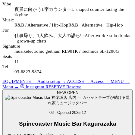
Vibe
夜景に向かうL字カウンター
L-shaped counter facing the
skyline
Music
R&B / Alternative / Hip-Hop
R&B · Alternative · Hip-Hop
For
仕事帰り、1人飲み、大人の語らい
After-work · solo drinks
· grown-up chats
Signature
musikelectronic geithain RL901K / Technics SL-1200G
Seats
11
Tel
03-6823-9874
EQUIPMENTS →
Audio setup →
ACCESS →
Access →
MENU →
Menu →
Instagram
RESERVE
Reserve
NEW OPEN
03 · Opened 2025.12
Spincoaster
Music Bar Kagurazaka