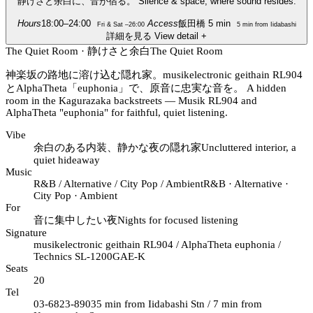
静けさと余白に、音が宿る。
Silence & space, where sound resides.
Hours
18:00–24:00
Access
飯田橋 5 min
Fri & Sat –26:00
5 min from Iidabashi
詳細を見る
View detail
+
The Quiet Room · 静けさと余白
The Quiet Room
神楽坂の路地に溶け込む隠れ家。musikelectronic geithain RL904
とAlphaTheta「euphonia」で、原音に忠実な音を。
A hidden
room in the Kagurazaka backstreets — Musik RL904 and
AlphaTheta "euphonia" for faithful, quiet listening.
Vibe
余白のある内装、静かな夜の隠れ家
Uncluttered interior, a
quiet hideaway
Music
R&B / Alternative / City Pop / Ambient
R&B · Alternative ·
City Pop · Ambient
For
音に集中したい夜
Nights for focused listening
Signature
musikelectronic geithain RL904 / AlphaTheta euphonia /
Technics SL-1200GAE-K
Seats
20
Tel
03-6823-8903
5 min from Iidabashi Stn / 7 min from