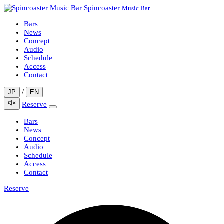
Spincoaster
Music Bar
Bars
News
Concept
Audio
Schedule
Access
Contact
/
JP
EN
Reserve
Bars
News
Concept
Audio
Schedule
Access
Contact
Reserve