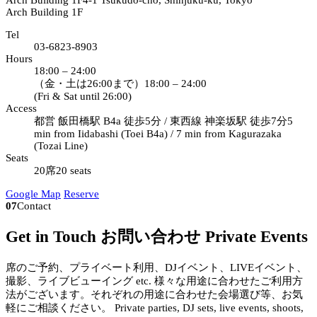
Arch Building 1F
4-1 Tsukudo-cho, Shinjuku-ku, Tokyo
Arch Building 1F
Tel
03-6823-8903
Hours
18:00 – 24:00
（金・土は26:00まで）
18:00 – 24:00
(Fri & Sat until 26:00)
Access
都営 飯田橋駅 B4a 徒歩5分 / 東西線 神楽坂駅 徒歩7分
5
min from Iidabashi (Toei B4a) / 7 min from Kagurazaka
(Tozai Line)
Seats
20席
20 seats
Google Map
Reserve
07
Contact
Get in Touch
お問い合わせ
Private Events
席のご予約、プライベート利用、DJイベント、LIVEイベント、
撮影、ライブビューイング etc. 様々な用途に合わせたご利用方
法がございます。それぞれの用途に合わせた会場選び等、お気
軽にご相談ください。
Private parties, DJ sets, live events, shoots,