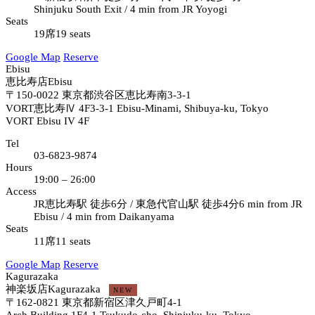
Shinjuku South Exit / 4 min from JR Yoyogi
Seats
19席
19 seats
Google Map
Reserve
Ebisu
恵比寿店
Ebisu
〒150-0022
東京都渋谷区恵比寿南3-3-1
VORT恵比寿Ⅳ 4F
3-3-1 Ebisu-Minami, Shibuya-ku, Tokyo
VORT Ebisu IV 4F
Tel
03-6823-9874
Hours
19:00 – 26:00
Access
JR恵比寿駅 徒歩6分 / 東急代官山駅 徒歩4分
6 min from JR
Ebisu / 4 min from Daikanyama
Seats
11席
11 seats
Google Map
Reserve
Kagurazaka
神楽坂店
Kagurazaka
NEW
〒162-0821
東京都新宿区津久戸町4-1