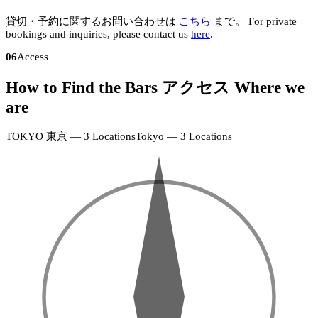
貸切・予約に関するお問い合わせは
こちら
まで。
For private
bookings and inquiries, please contact us
here
.
06
Access
How to Find the Bars
アクセス
Where we
N
are
KAGURAZAKA
神
楽
TOKYO
東京 — 3 Locations
Tokyo — 3 Locations
坂
SHINJUKU
店
+
+
新
·
宿
−
−
18:00–
店
24:00
·
(Fri
19:00–
&
26:00
Sat
–
EBISU
26:00)
恵
KAGURAZAKA
比
神
寿
楽
店
坂
SHINJUKU
·