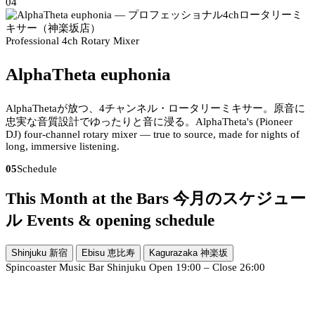
04
Professional 4ch Rotary Mixer
AlphaTheta euphonia
AlphaThetaが放つ、4チャンネル・ロータリーミキサー。原音に
忠実な音質設計でゆったりと音に浸る。
AlphaTheta's (Pioneer
DJ) four-channel rotary mixer — true to source, made for nights of
long, immersive listening.
05
Schedule
This Month at the Bars
今月のスケジュー
ル
Events & opening schedule
Shinjuku
新宿
Ebisu
恵比寿
Kagurazaka
神楽坂
Spincoaster Music Bar Shinjuku
Open 19:00 – Close 26:00