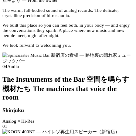
店主より
— From the owner
The warm, full-bodied sound of analog records. The delicate,
crystalline precision of hi-res audio.
We built this place so you can feel both, in your body — and enjoy
the conversations they spark. A place where new music and new
people meet, night after night.
We look forward to welcoming you.
04
Audio
The Instruments of the Bar
空間を鳴らす
機材たち
The machines that voice the
room
Shinjuku
Analog × Hi-Res
01