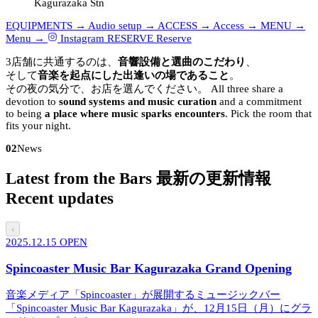
Kagurazaka Stn
EQUIPMENTS →
Audio setup →
ACCESS →
Access →
MENU →
Menu →
Instagram
RESERVE
Reserve
3店舗に共通するのは、
音響設備と選曲のこだわり
、
そして
音楽を起点にした出逢いの場であること
。
その夜の気分で、お店を選んでください。
All three share a
devotion to
sound systems and music curation
and a commitment
to being
a place where music sparks encounters
. Pick the room that
fits your night.
02
News
Latest from the Bars
最新の更新情報
Recent updates
‹
2025.12.15
OPEN
Spincoaster Music Bar Kagurazaka Grand Opening
音楽メディア「Spincoaster」が展開するミュージックバー
「Spincoaster Music Bar Kagurazaka」が、12月15日（月）にグラ