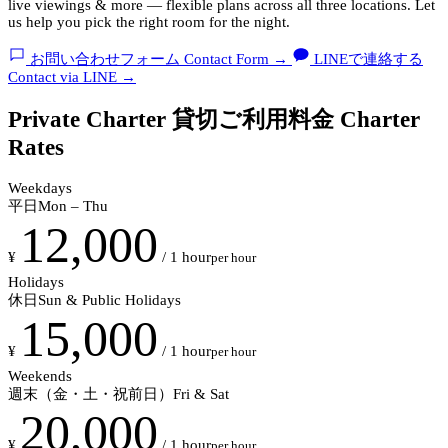
live viewings & more — flexible plans across all three locations. Let
us help you pick the right room for the night.
お問い合わせフォーム
Contact Form
→
LINEで連絡する
Contact via LINE
→
Private Charter
貸切ご利用料金
Charter
Rates
Weekdays
平日
Mon – Thu
12,000
¥
/ 1 hour
per hour
Holidays
休日
Sun & Public Holidays
15,000
¥
/ 1 hour
per hour
Weekends
週末（金・土・祝前日）
Fri & Sat
20,000
¥
/ 1 hour
per hour