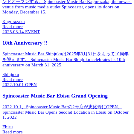
ンドオープンする。
Spincoaster Music Bar Kagurazaka, the newest
venue from music media outlet Spincoaster, opens its doors on
Monday, December 15.
Kagurazaka
Read more
2025.03.14
EVENT
10th Anniversary !!
Spincoaster Music Bar Shinjukuは2025年3月31日をもって10周年
を迎えます。
Spincoaster Music Bar Shinjuku celebrates its 10th
anniversary on March 31, 2025.
Shinjuku
Read more
2022.10.01
OPEN
Spincoaster Music Bar Ebisu Grand Opening
2022.10.1、Spincoaster Music Barの2号店が恵比寿にOPEN。
Spincoaster Music Bar Opens Second Location in Ebisu on October
1, 2022
Ebisu
Read more