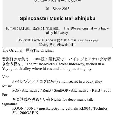
01 · Since 2015
Spincoaster
Music Bar Shinjuku
10年続く隠れ家。原点にして最深部。
The 10-year original — a back-
alley hideaway.
Hours
19:00–26:00
Access
代々木 4 min
4 min from Yoyogi
詳細を見る
View detail
+
The Original · 原点
The Original
音楽好きが集う、10年続く隠れ家で、 ハイレゾとアナログが響
き合う夜を。
The music-lover's 10-year hideaway, tucked in a
Yoyogi back alley where hi-res and analog meet nightly.
Vibe
ハイレゾとアナログに酔う
Small secret in a back alley
Music
POP / Alternative / R&B / Soul
POP · Alternative · R&B · Soul
For
音楽談義を深めたい夜
Nights for deep music talk
Signature
KOON 400NT / musikelectronic geithain RL904 / Technics
SL-1200GAE-K