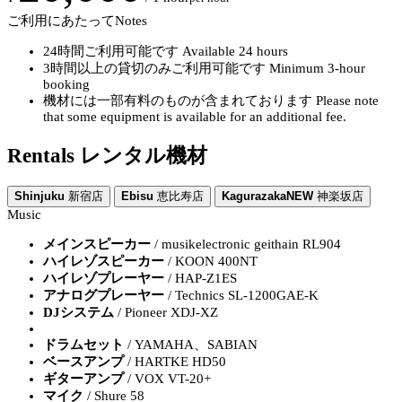
ご利用にあたって
Notes
24時間ご利用可能です
Available 24 hours
3時間以上の貸切のみご利用可能です
Minimum 3-hour
booking
機材には一部有料のものが含まれております
Please note
that some equipment is available for an additional fee.
Rentals
レンタル機材
Shinjuku
新宿店
Ebisu
恵比寿店
Kagurazaka
NEW
神楽坂店
Music
メインスピーカー
/ musikelectronic geithain RL904
ハイレゾスピーカー
/ KOON 400NT
ハイレゾプレーヤー
/ HAP-Z1ES
アナログプレーヤー
/ Technics SL-1200GAE-K
DJシステム
/ Pioneer XDJ-XZ
ドラムセット
/ YAMAHA、SABIAN
ベースアンプ
/ HARTKE HD50
ギターアンプ
/ VOX VT-20+
マイク
/ Shure 58