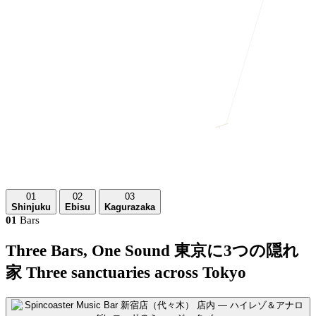
01
02
03
Shinjuku
Ebisu
Kagurazaka
01
Bars
Three Bars, One Sound
東京に3つの隠れ
家
Three sanctuaries across Tokyo