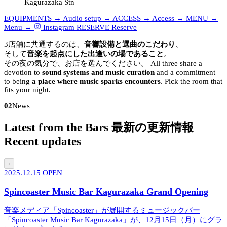
Kagurazaka Stn
EQUIPMENTS →
Audio setup →
ACCESS →
Access →
MENU →
Menu →
Instagram
RESERVE
Reserve
3店舗に共通するのは、
音響設備と選曲のこだわり
、
そして
音楽を起点にした出逢いの場であること
。
その夜の気分で、お店を選んでください。
All three share a
devotion to
sound systems and music curation
and a commitment
to being
a place where music sparks encounters
. Pick the room that
fits your night.
02
News
Latest from the Bars
最新の更新情報
Recent updates
‹
2025.12.15
OPEN
Spincoaster Music Bar Kagurazaka Grand Opening
音楽メディア「Spincoaster」が展開するミュージックバー
「Spincoaster Music Bar Kagurazaka」が、12月15日（月）にグラ