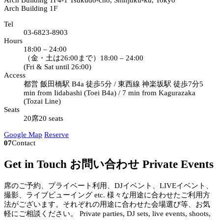
Arch Building 1F
4-1 Tsukudo-cho, Shinjuku-ku, Tokyo
Arch Building 1F
Tel
03-6823-8903
Hours
18:00 – 24:00
（金・土は26:00まで）
18:00 – 24:00
(Fri & Sat until 26:00)
Access
都営 飯田橋駅 B4a 徒歩5分 / 東西線 神楽坂駅 徒歩7分
5
min from Iidabashi (Toei B4a) / 7 min from Kagurazaka
(Tozai Line)
Seats
20席
20 seats
Google Map
Reserve
07
Contact
Get in Touch
お問い合わせ
Private Events
席のご予約、プライベート利用、DJイベント、LIVEイベント、
撮影、ライブビューイング etc. 様々な用途に合わせたご利用方
法がございます。それぞれの用途に合わせた会場選び等、お気
軽にご相談ください。
Private parties, DJ sets, live events, shoots,