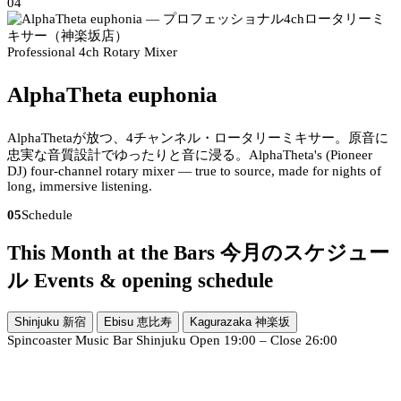
04
Professional 4ch Rotary Mixer
AlphaTheta euphonia
AlphaThetaが放つ、4チャンネル・ロータリーミキサー。原音に
忠実な音質設計でゆったりと音に浸る。
AlphaTheta's (Pioneer
DJ) four-channel rotary mixer — true to source, made for nights of
long, immersive listening.
05
Schedule
This Month at the Bars
今月のスケジュー
ル
Events & opening schedule
Shinjuku
新宿
Ebisu
恵比寿
Kagurazaka
神楽坂
Spincoaster Music Bar Shinjuku
Open 19:00 – Close 26:00