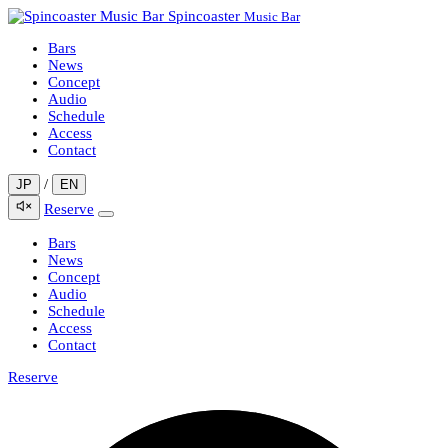
Spincoaster
Music Bar
Bars
News
Concept
Audio
Schedule
Access
Contact
/
JP
EN
Reserve
Bars
News
Concept
Audio
Schedule
Access
Contact
Reserve