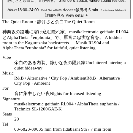
静けさと余白に、音が宿る。
Silence & space, where sound resides.
Hours
18:00–24:00
Access
飯田橋 5 min
Fri & Sat –26:00
5 min from Iidabashi
詳細を見る
View detail
+
The Quiet Room · 静けさと余白
The Quiet Room
神楽坂の路地に溶け込む隠れ家。musikelectronic geithain RL904
とAlphaTheta「euphonia」で、原音に忠実な音を。
A hidden
room in the Kagurazaka backstreets — Musik RL904 and
AlphaTheta "euphonia" for faithful, quiet listening.
Vibe
余白のある内装、静かな夜の隠れ家
Uncluttered interior, a
quiet hideaway
Music
R&B / Alternative / City Pop / Ambient
R&B · Alternative ·
City Pop · Ambient
For
音に集中したい夜
Nights for focused listening
Signature
musikelectronic geithain RL904 / AlphaTheta euphonia /
Technics SL-1200GAE-K
Seats
20
Tel
03-6823-8903
5 min from Iidabashi Stn / 7 min from