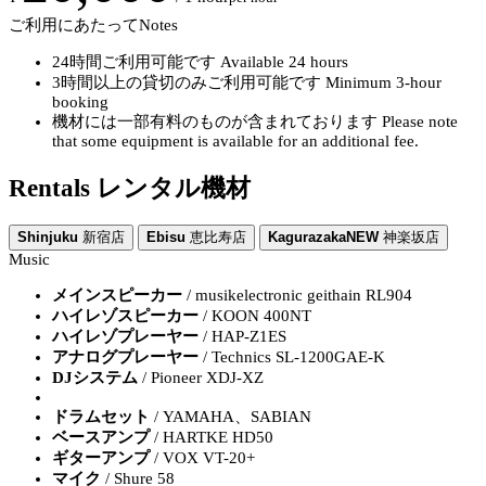
ご利用にあたって
Notes
24時間ご利用可能です
Available 24 hours
3時間以上の貸切のみご利用可能です
Minimum 3-hour
booking
機材には一部有料のものが含まれております
Please note
that some equipment is available for an additional fee.
Rentals
レンタル機材
Shinjuku
新宿店
Ebisu
恵比寿店
Kagurazaka
NEW
神楽坂店
Music
メインスピーカー
/ musikelectronic geithain RL904
ハイレゾスピーカー
/ KOON 400NT
ハイレゾプレーヤー
/ HAP-Z1ES
アナログプレーヤー
/ Technics SL-1200GAE-K
DJシステム
/ Pioneer XDJ-XZ
ドラムセット
/ YAMAHA、SABIAN
ベースアンプ
/ HARTKE HD50
ギターアンプ
/ VOX VT-20+
マイク
/ Shure 58