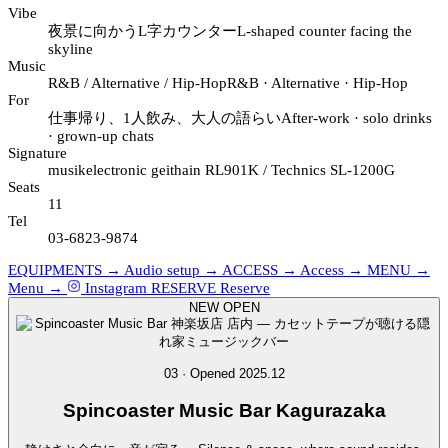
Vibe
夜景に向かうL字カウンター
L-shaped counter facing the
skyline
Music
R&B / Alternative / Hip-Hop
R&B · Alternative · Hip-Hop
For
仕事帰り、1人飲み、大人の語らい
After-work · solo drinks
· grown-up chats
Signature
musikelectronic geithain RL901K / Technics SL-1200G
Seats
11
Tel
03-6823-9874
EQUIPMENTS →
Audio setup →
ACCESS →
Access →
MENU →
Menu →
Instagram
RESERVE
Reserve
NEW OPEN
03 · Opened 2025.12
Spincoaster
Music Bar Kagurazaka