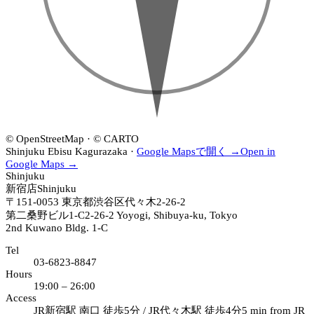
店
新
19:00–
·
宿
26:00
18:00–
店
24:00
·
19:00–
26:00
EBISU
恵
比
寿
店
© OpenStreetMap · © CARTO
·
Shinjuku
Ebisu
Kagurazaka
·
Google Mapsで開く →
Open in
19:00–
Google Maps →
Shinjuku
26:00
新宿店
Shinjuku
〒151-0053
東京都渋谷区代々木2-26-2
第二桑野ビル1-C
2-26-2 Yoyogi, Shibuya-ku, Tokyo
2nd Kuwano Bldg. 1-C
Tel
03-6823-8847
Hours
19:00 – 26:00
Access
JR新宿駅 南口 徒歩5分 / JR代々木駅 徒歩4分
5 min from JR