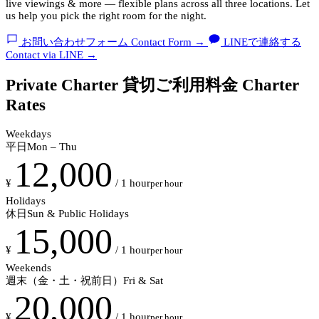
live viewings & more — flexible plans across all three locations. Let
us help you pick the right room for the night.
お問い合わせフォーム
Contact Form
→
LINEで連絡する
Contact via LINE
→
Private Charter
貸切ご利用料金
Charter
Rates
Weekdays
平日
Mon – Thu
12,000
¥
/ 1 hour
per hour
Holidays
休日
Sun & Public Holidays
15,000
¥
/ 1 hour
per hour
Weekends
週末（金・土・祝前日）
Fri & Sat
20,000
¥
/ 1 hour
per hour