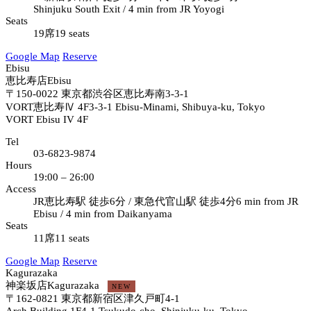
Shinjuku South Exit / 4 min from JR Yoyogi
Seats
19席
19 seats
Google Map
Reserve
Ebisu
恵比寿店
Ebisu
〒150-0022
東京都渋谷区恵比寿南3-3-1
VORT恵比寿Ⅳ 4F
3-3-1 Ebisu-Minami, Shibuya-ku, Tokyo
VORT Ebisu IV 4F
Tel
03-6823-9874
Hours
19:00 – 26:00
Access
JR恵比寿駅 徒歩6分 / 東急代官山駅 徒歩4分
6 min from JR
Ebisu / 4 min from Daikanyama
Seats
11席
11 seats
Google Map
Reserve
Kagurazaka
神楽坂店
Kagurazaka
NEW
〒162-0821
東京都新宿区津久戸町4-1