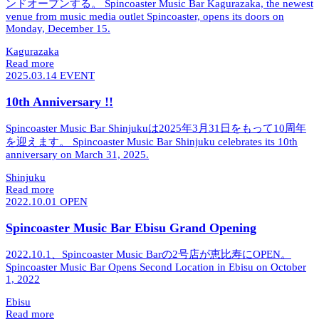
ンドオープンする。
Spincoaster Music Bar Kagurazaka, the newest
venue from music media outlet Spincoaster, opens its doors on
Monday, December 15.
Kagurazaka
Read more
2025.03.14
EVENT
10th Anniversary !!
Spincoaster Music Bar Shinjukuは2025年3月31日をもって10周年
を迎えます。
Spincoaster Music Bar Shinjuku celebrates its 10th
anniversary on March 31, 2025.
Shinjuku
Read more
2022.10.01
OPEN
Spincoaster Music Bar Ebisu Grand Opening
2022.10.1、Spincoaster Music Barの2号店が恵比寿にOPEN。
Spincoaster Music Bar Opens Second Location in Ebisu on October
1, 2022
Ebisu
Read more