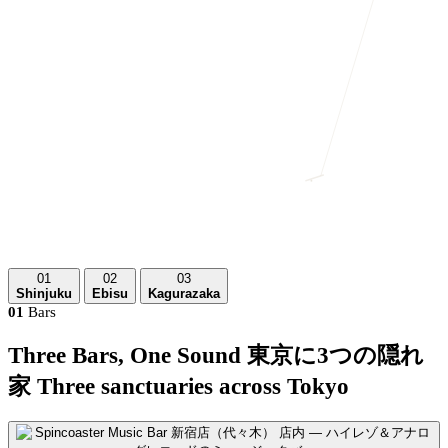
01
02
03
Shinjuku
Ebisu
Kagurazaka
01
Bars
Three Bars, One Sound
東京に3つの隠れ
家
Three sanctuaries across Tokyo