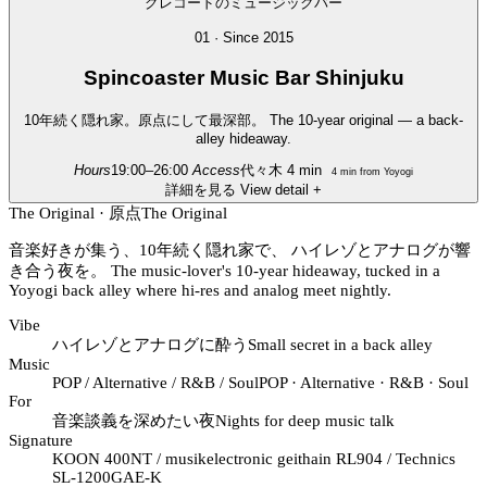
01 · Since 2015
Spincoaster
Music Bar Shinjuku
10年続く隠れ家。原点にして最深部。
The 10-year original — a back-
alley hideaway.
Hours
19:00–26:00
Access
代々木 4 min
4 min from Yoyogi
詳細を見る
View detail
+
The Original · 原点
The Original
音楽好きが集う、10年続く隠れ家で、 ハイレゾとアナログが響
き合う夜を。
The music-lover's 10-year hideaway, tucked in a
Yoyogi back alley where hi-res and analog meet nightly.
Vibe
ハイレゾとアナログに酔う
Small secret in a back alley
Music
POP / Alternative / R&B / Soul
POP · Alternative · R&B · Soul
For
音楽談義を深めたい夜
Nights for deep music talk
Signature
KOON 400NT / musikelectronic geithain RL904 / Technics
SL-1200GAE-K