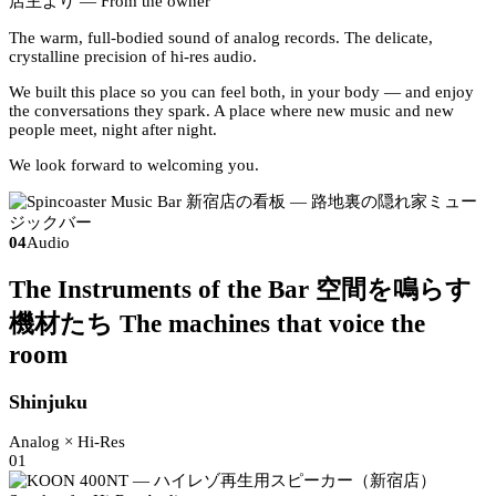
店主より
— From the owner
The warm, full-bodied sound of analog records. The delicate,
crystalline precision of hi-res audio.
We built this place so you can feel both, in your body — and enjoy
the conversations they spark. A place where new music and new
people meet, night after night.
We look forward to welcoming you.
04
Audio
The Instruments of the Bar
空間を鳴らす
機材たち
The machines that voice the
room
Shinjuku
Analog × Hi-Res
01