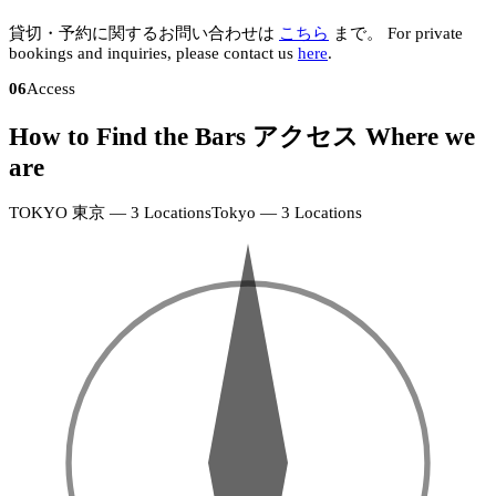
貸切・予約に関するお問い合わせは
こちら
まで。
For private
bookings and inquiries, please contact us
here
.
06
Access
How to Find the Bars
アクセス
Where we
N
are
KAGURAZAKA
神
楽
TOKYO
東京 — 3 Locations
Tokyo — 3 Locations
坂
SHINJUKU
店
+
+
新
·
宿
−
−
18:00–
店
24:00
·
(Fri
19:00–
&
26:00
Sat
–
EBISU
26:00)
恵
KAGURAZAKA
比
神
寿
楽
店
坂
SHINJUKU
·