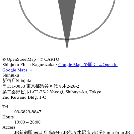
店
新
19:00–
·
宿
26:00
18:00–
店
24:00
·
19:00–
26:00
EBISU
恵
比
寿
店
© OpenStreetMap · © CARTO
·
Shinjuku
Ebisu
Kagurazaka
·
Google Mapsで開く →
Open in
19:00–
Google Maps →
Shinjuku
26:00
新宿店
Shinjuku
〒151-0053
東京都渋谷区代々木2-26-2
第二桑野ビル1-C
2-26-2 Yoyogi, Shibuya-ku, Tokyo
2nd Kuwano Bldg. 1-C
Tel
03-6823-8847
Hours
19:00 – 26:00
Access
JR新宿駅 南口 徒歩5分 / JR代々木駅 徒歩4分
5 min from JR