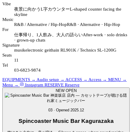
Vibe
夜景に向かうL字カウンター
L-shaped counter facing the
skyline
Music
R&B / Alternative / Hip-Hop
R&B · Alternative · Hip-Hop
For
仕事帰り、1人飲み、大人の語らい
After-work · solo drinks
· grown-up chats
Signature
musikelectronic geithain RL901K / Technics SL-1200G
Seats
11
Tel
03-6823-9874
EQUIPMENTS →
Audio setup →
ACCESS →
Access →
MENU →
Menu →
Instagram
RESERVE
Reserve
NEW OPEN
03 · Opened 2025.12
Spincoaster
Music Bar Kagurazaka