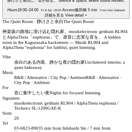
静けさと余白に、音が宿る。
Silence & space, where sound resides.
Hours
18:00–24:00
Access
飯田橋 5 min
Fri & Sat –26:00
5 min from Iidabashi
詳細を見る
View detail
+
The Quiet Room · 静けさと余白
The Quiet Room
神楽坂の路地に溶け込む隠れ家。musikelectronic geithain RL904
とAlphaTheta「euphonia」で、原音に忠実な音を。
A hidden
room in the Kagurazaka backstreets — Musik RL904 and
AlphaTheta "euphonia" for faithful, quiet listening.
Vibe
余白のある内装、静かな夜の隠れ家
Uncluttered interior, a
quiet hideaway
Music
R&B / Alternative / City Pop / Ambient
R&B · Alternative ·
City Pop · Ambient
For
音に集中したい夜
Nights for focused listening
Signature
musikelectronic geithain RL904 / AlphaTheta euphonia /
Technics SL-1200GAE-K
Seats
20
Tel
03-6823-8903
5 min from Iidabashi Stn / 7 min from