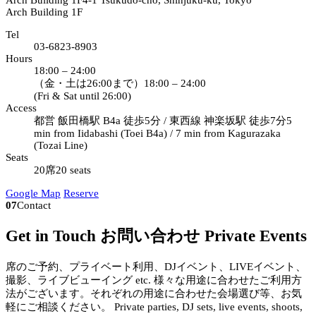
Arch Building 1F
4-1 Tsukudo-cho, Shinjuku-ku, Tokyo
Arch Building 1F
Tel
03-6823-8903
Hours
18:00 – 24:00
（金・土は26:00まで）
18:00 – 24:00
(Fri & Sat until 26:00)
Access
都営 飯田橋駅 B4a 徒歩5分 / 東西線 神楽坂駅 徒歩7分
5
min from Iidabashi (Toei B4a) / 7 min from Kagurazaka
(Tozai Line)
Seats
20席
20 seats
Google Map
Reserve
07
Contact
Get in Touch
お問い合わせ
Private Events
席のご予約、プライベート利用、DJイベント、LIVEイベント、
撮影、ライブビューイング etc. 様々な用途に合わせたご利用方
法がございます。それぞれの用途に合わせた会場選び等、お気
軽にご相談ください。
Private parties, DJ sets, live events, shoots,