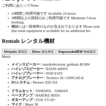
ご利用にあたって
Notes
24時間ご利用可能です
Available 24 hours
3時間以上の貸切のみご利用可能です
Minimum 3-hour
booking
機材には一部有料のものが含まれております
Please note
that some equipment is available for an additional fee.
Rentals
レンタル機材
Shinjuku
新宿店
Ebisu
恵比寿店
Kagurazaka
NEW
神楽坂店
Music
メインスピーカー
/ musikelectronic geithain RL904
ハイレゾスピーカー
/ KOON 400NT
ハイレゾプレーヤー
/ HAP-Z1ES
アナログプレーヤー
/ Technics SL-1200GAE-K
DJシステム
/ Pioneer XDJ-XZ
ドラムセット
/ YAMAHA、SABIAN
ベースアンプ
/ HARTKE HD50
ギターアンプ
/ VOX VT-20+
マイク
/ Shure 58