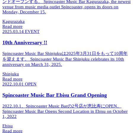
ンドオープンする。
Spincoaster Music Bar Kagurazaka, the newest
venue from music media outlet Spincoaster, opens its doors on
Monday, December 15.
Kagurazaka
Read more
2025.03.14
EVENT
10th Anniversary !!
Spincoaster Music Bar Shinjukuは2025年3月31日をもって10周年
を迎えます。
Spincoaster Music Bar Shinjuku celebrates its 10th
anniversary on March 31, 2025.
Shinjuku
Read more
2022.10.01
OPEN
Spincoaster Music Bar Ebisu Grand Opening
2022.10.1、Spincoaster Music Barの2号店が恵比寿にOPEN。
Spincoaster Music Bar Opens Second Location in Ebisu on October
1, 2022
Ebisu
Read more