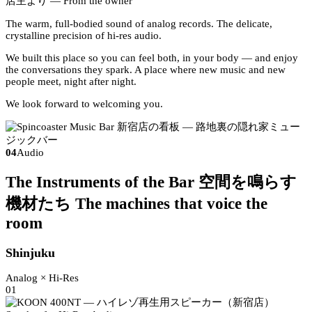
店主より
— From the owner
The warm, full-bodied sound of analog records. The delicate,
crystalline precision of hi-res audio.
We built this place so you can feel both, in your body — and enjoy
the conversations they spark. A place where new music and new
people meet, night after night.
We look forward to welcoming you.
04
Audio
The Instruments of the Bar
空間を鳴らす
機材たち
The machines that voice the
room
Shinjuku
Analog × Hi-Res
01