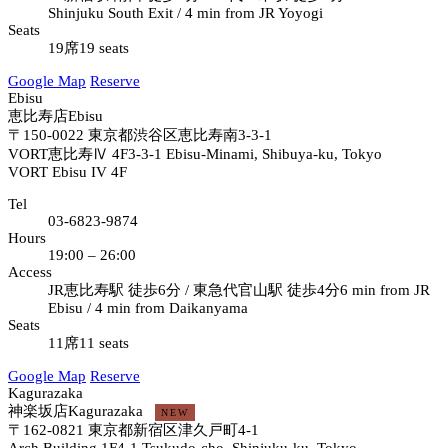
Shinjuku South Exit / 4 min from JR Yoyogi
Seats
19席
19 seats
Google Map
Reserve
Ebisu
恵比寿店
Ebisu
〒150-0022
東京都渋谷区恵比寿南3-3-1
VORT恵比寿Ⅳ 4F
3-3-1 Ebisu-Minami, Shibuya-ku, Tokyo
VORT Ebisu IV 4F
Tel
03-6823-9874
Hours
19:00 – 26:00
Access
JR恵比寿駅 徒歩6分 / 東急代官山駅 徒歩4分
6 min from JR
Ebisu / 4 min from Daikanyama
Seats
11席
11 seats
Google Map
Reserve
Kagurazaka
神楽坂店
Kagurazaka
NEW
〒162-0821
東京都新宿区津久戸町4-1