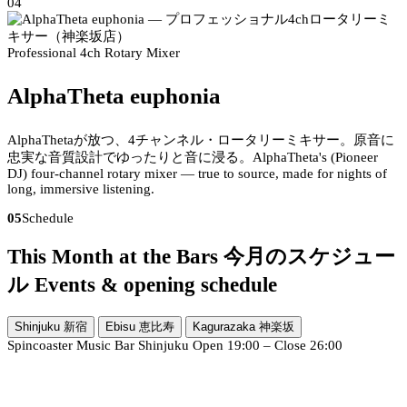
04
Professional 4ch Rotary Mixer
AlphaTheta euphonia
AlphaThetaが放つ、4チャンネル・ロータリーミキサー。原音に
忠実な音質設計でゆったりと音に浸る。
AlphaTheta's (Pioneer
DJ) four-channel rotary mixer — true to source, made for nights of
long, immersive listening.
05
Schedule
This Month at the Bars
今月のスケジュー
ル
Events & opening schedule
Shinjuku
新宿
Ebisu
恵比寿
Kagurazaka
神楽坂
Spincoaster Music Bar Shinjuku
Open 19:00 – Close 26:00