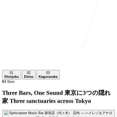
01
02
03
Shinjuku
Ebisu
Kagurazaka
01
Bars
Three Bars, One Sound
東京に3つの隠れ
家
Three sanctuaries across Tokyo