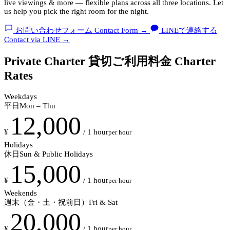
live viewings & more — flexible plans across all three locations. Let
us help you pick the right room for the night.
お問い合わせフォーム
Contact Form
→
LINEで連絡する
Contact via LINE
→
Private Charter
貸切ご利用料金
Charter
Rates
Weekdays
平日
Mon – Thu
12,000
¥
/ 1 hour
per hour
Holidays
休日
Sun & Public Holidays
15,000
¥
/ 1 hour
per hour
Weekends
週末（金・土・祝前日）
Fri & Sat
20,000
¥
/ 1 hour
per hour