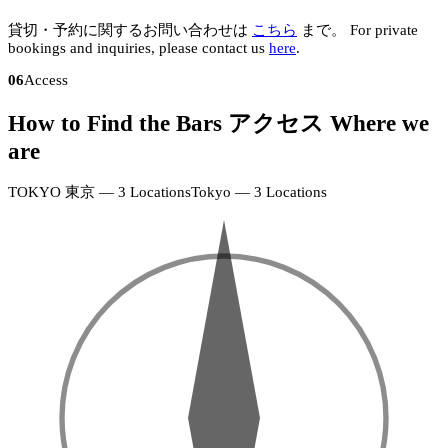
貸切・予約に関するお問い合わせは
こちら
まで。
For private
bookings and inquiries, please contact us
here
.
06
Access
How to Find the Bars
アクセス
Where we
N
are
KAGURAZAKA
神
楽
TOKYO
東京 — 3 Locations
Tokyo — 3 Locations
坂
SHINJUKU
店
+
+
新
·
宿
−
−
18:00–
店
24:00
·
(Fri
19:00–
&
26:00
Sat
–
EBISU
26:00)
恵
KAGURAZAKA
比
神
寿
楽
店
坂
SHINJUKU
·