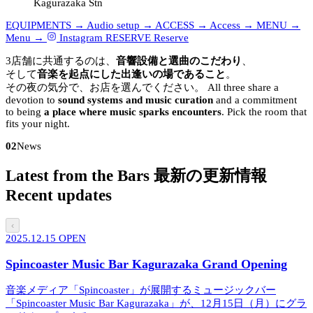
Kagurazaka Stn
EQUIPMENTS →
Audio setup →
ACCESS →
Access →
MENU →
Menu →
Instagram
RESERVE
Reserve
3店舗に共通するのは、
音響設備と選曲のこだわり
、
そして
音楽を起点にした出逢いの場であること
。
その夜の気分で、お店を選んでください。
All three share a
devotion to
sound systems and music curation
and a commitment
to being
a place where music sparks encounters
. Pick the room that
fits your night.
02
News
Latest from the Bars
最新の更新情報
Recent updates
‹
2025.12.15
OPEN
Spincoaster Music Bar Kagurazaka Grand Opening
音楽メディア「Spincoaster」が展開するミュージックバー
「Spincoaster Music Bar Kagurazaka」が、12月15日（月）にグラ