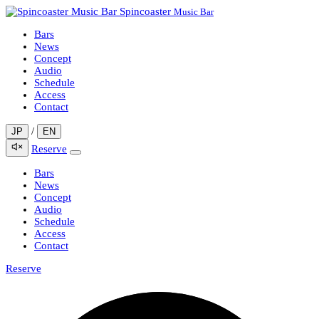
Spincoaster
Music Bar
Bars
News
Concept
Audio
Schedule
Access
Contact
/
JP
EN
Reserve
Bars
News
Concept
Audio
Schedule
Access
Contact
Reserve